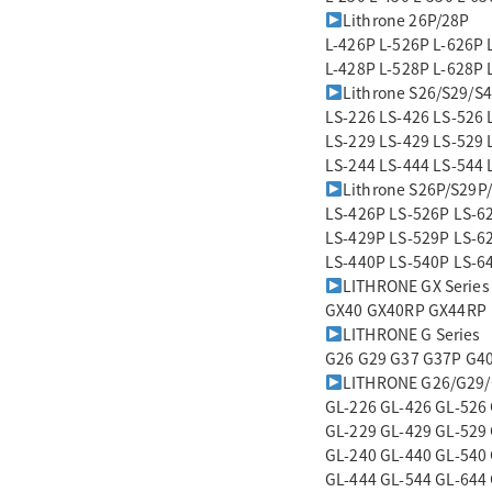
Lithrone 26P/28P
L-426P L-526P L-626P 
L-428P L-528P L-628P 
Lithrone S26/S29/S
LS-226 LS-426 LS-526 
LS-229 LS-429 LS-529 
LS-244 LS-444 LS-544 
Lithrone S26P/S29P
LS-426P LS-526P LS-6
LS-429P LS-529P LS-6
LS-440P LS-540P LS-6
LITHRONE GX Series
GX40 GX40RP GX44RP
LITHRONE G Series
G26 G29 G37 G37P G4
LITHRONE G26/G29
GL-226 GL-426 GL-526
GL-229 GL-429 GL-529
GL-240 GL-440 GL-540
GL-444 GL-544 GL-644