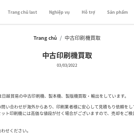
Trang chủ last
Nghiệp vụ
Hỗ trợ
Sản phẩm
/
中古印刷機買取
Trang chủ
中古印刷機買取
03/03/2022
社では日越貿易の中古印刷機、製本機、製版機買取・輸出をしています。
の問い合わせが海外からあり、印刷業者様に安心して見積もり依頼をし
セット印刷機には高価な値段が付く場合がございますので、売却をご検
合わせください。