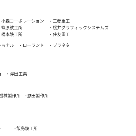
小森コーポレーション ・三菱重工
原鉄工所 ・桜井グラフィックシステムズ
販売・橋本鉄工所 ・住友重工
ショナル ・ローランド ・プラネタ
所 ・浮田工業
光機械製作所 ･恩田製作所
スト ･飯島鉄工所