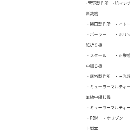
･菅野製作所 ･旭マシ
断裁機
・勝田製作所 ・イト
・ポーラー ・ホリ
紙折り機
・スタール ・正栄
中綴じ機
・尾﨏製作所 ・三光
・ミューラーマルティ
無線中綴じ機
・ミューラーマルティ
・PBM ・ホリゾン
上製本