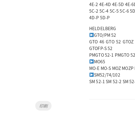
4E-2 4E-4D 4E-5D 4E-6
5C-2 5C-4 5C-5 5C-6 5
4D-P 5D-P
HELDELBERG
GTO/PM 52
GTO 46 GTO 52 GTOZ 
GTOFP-S 52
PMGTO 52-1 PMGTO 52
MO65
MO-E MO-S MOZ MOZP
SM52/74/102
SM 52-1 SM 52-2 SM 52
Tags
印刷