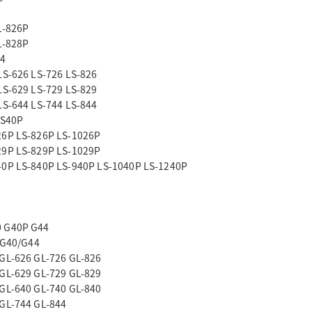
L-826P
L-828P
44
LS-626 LS-726 LS-826
LS-629 LS-729 LS-829
LS-644 LS-744 LS-844
/S40P
26P LS-826P LS-1026P
29P LS-829P LS-1029P
40P LS-840P LS-940P LS-1040P LS-1240P
0 G40P G44
/G40/G44
 GL-626 GL-726 GL-826
 GL-629 GL-729 GL-829
 GL-640 GL-740 GL-840
 GL-744 GL-844