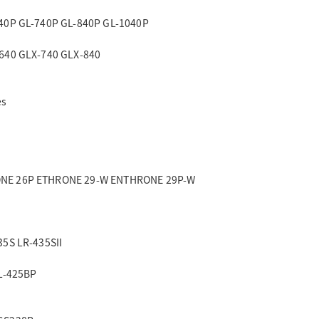
40P GL-740P GL-840P GL-1040P
640 GLX-740 GLX-840
es
NE 26P ETHRONE 29-W ENTHRONE 29P-W
35S LR-435SII
 L-425BP