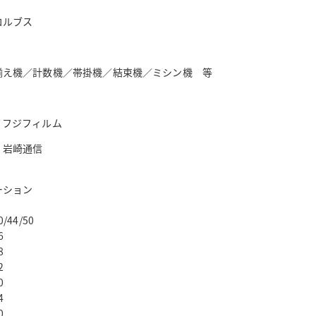
コルブス
揃え機／計数機／帯掛機／結束機／ミシン機 等
・フジフィルム
岩崎通信
ーション
0/44/50
6
8
2
0
4
0