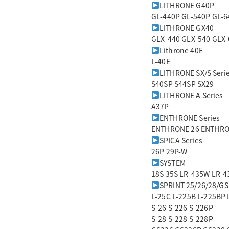
LITHRONE G40P
GL-440P GL-540P GL-6
LITHRONE GX40
GLX-440 GLX-540 GLX-
Lithrone 40E
L-40E
LITHRONE SX/S Seri
S40SP S44SP SX29
LITHRONE A Series
A37P
ENTHRONE Series
ENTHRONE 26 ENTHRO
SPICA Series
26P 29P-W
SYSTEM
18S 35S LR-435W LR-4
SPRINT 25/26/28/GS
L-25C L-225B L-225BP
S-26 S-226 S-226P
S-28 S-228 S-228P