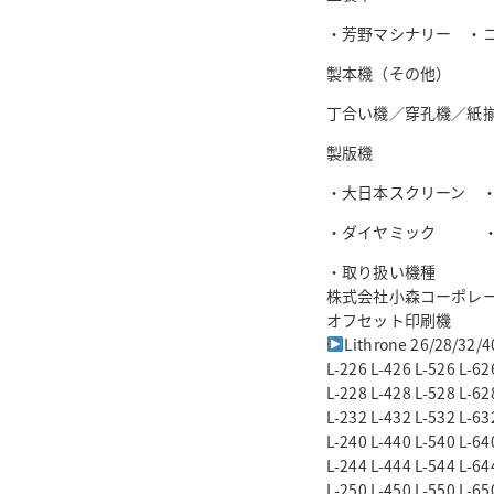
・芳野マシナリー ・
製本機（その他）
丁合い機／穿孔機／紙
製版機
・大日本スクリーン 
・ダイヤミック ・
・取り扱い機種
株式会社小森コーポレ
オフセット印刷機
Lithrone 26/28/32/4
L-226 L-426 L-526 L-62
L-228 L-428 L-528 L-62
L-232 L-432 L-532 L-63
L-240 L-440 L-540 L-64
L-244 L-444 L-544 L-64
L-250 L-450 L-550 L-65